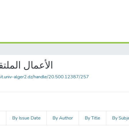
الأعمال الملت
sit.univ-alger2.dz/handle/20.500.12387/257
s
By Issue Date
By Author
By Title
By Subj