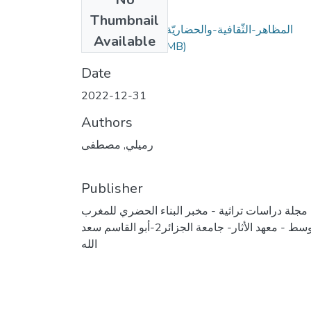
Files
Thumbnail
المظاهر-الثّقافية-والحضاريّة-لفجر-التّاريخ-في-
Available
المغرب.pdf
(1.25 MB)
Date
2022-12-31
Authors
رميلي, مصطفى
Publisher
مجلة دراسات تراثية - مخبر البناء الحضري للمغرب
الأوسط - معهد الأثار- جامعة الجزائر2-أبو القاسم سعد
الله