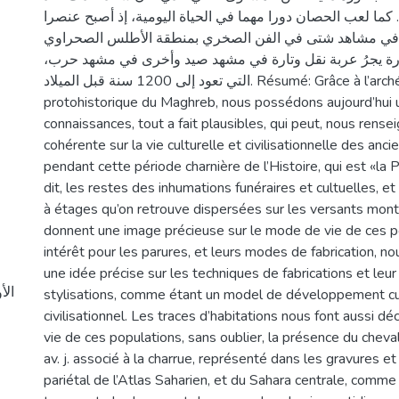
ما لعب الحصان دورا مهما في الحياة اليومية، إذ أصبح عنصرا
ل في مشاهد شتى في الفن الصخري بمنطقة الأطلس الصحراوي
ارة يجرُ عربة نقل وتارة في مشهد صيد وأخرى في مشهد حرب
التي تعود إلى 1200 سنة قبل الميلاد. Résumé: Grâce à l’archéologie
protohistorique du Maghreb, nous possédons aujourd’hui
connaissances, tout a fait plausibles, qui peut, nous rense
cohérente sur la vie culturelle et civilisationnelle des anc
pendant cette période charnière de l’Histoire, qui est «la P
dit, les restes des inhumations funéraires et cultuelles, et
à étages qu’on retrouve dispersées sur les versants mon
donnent une image précieuse sur le mode de vie de ces p
intérêt pour les parures, et leurs modes de fabrication, no
une idée précise sur les techniques de fabrications et leu
stylisations, comme étant un model de développement cul
civilisationnel. Les traces d’habitations nous font aussi d
vie de ces populations, sans oublier, la présence du chev
av. j. associé à la charrue, représenté dans les gravures et 
pariétal de l’Atlas Saharien, et du Sahara centrale, comm