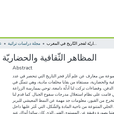
المظاهر الثّقافية والحضاريّة لفجر التّاريخ في المغرب
مجلة دراسات تراثية
عل
المظاهر الثّقافية والحضاريّة
Abstract
موعة من معارف عن علم آثار فجر التاريخ التي تنحصر في عدد
ية والحضارية، مستقاة من بقايا مخلفات مادية، وهي تتمثّل في
الدفن، وفضاءات تركت لنا أدلّة دامغة، توحي بممارسة الزراعة
ي قامت على نظام استغلال مدرجات سفوح الجبال. كما قدم لنا
تخرج من القبور، معلومات جد مهمة عن النمط المعيشي للبربر
لحلي المتنوعة من ناحية المادة والشّكل، التي عُثر عليها داخل
لعتنا بصورة دقيقة عن المستوى الفني الذي كان سائدا أنداك عند