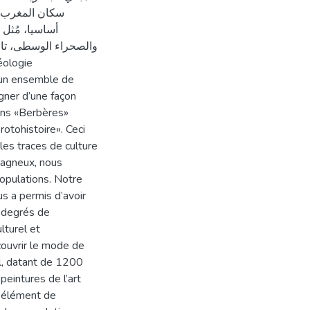
سكان المغرب. ك
أساسيا، مُث
والصحراء الوسطى، ت،
 un ensemble de
igner d’une façon
iens «Berbères»
rotohistoire». Ceci
 les traces de culture
tagneux, nous
opulations. Notre
us a permis d’avoir
r degrés de
turel et
écouvrir le mode de
al, datant de 1200
peintures de l’art
e élément de