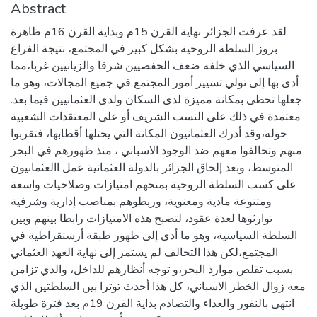
Abstract
لقد عرفت الجزائر نهاية القرن 15م وبداية القرن 16م ظاهرة
بروز السلطة الروحية بشكل كبير في المجتمع، نتيجة الفراغ
السياسي الذي خلفه ضعف الحفصيين شرقا والزيانيين غربا،مما
أدى بها إلى تولي تسيير أمور المجتمع في جميع المجالات، وهو ما
جعلها تحظى بمكانة مميزة لدى السكان ولدى العثمانيين فيما بعد.
معتمدة في ذلك على النسب الشريف أو على المعتقدات الشعبية
حوله،وقد أدرك العثمانيون المكانة التي يحتلها أقطابها، فتقربوا
منهم وتحالفوا معهم ضد الوجود الاسباني ، منذ ظهورهم في البحر
المتوسط، وبعد إلحاق الجزائر بالدولة العثمانية عمل االعثمانيون
على كسب السلطة الروحية بمنحهم امتيازات وصلاحيات واسعة
ومتنوعة مادية ومعنوية، وربطوهم بمناصب إدارية وشرفية
توارثوها لعدة عقود، لتصبح هذه الامتيازات رابطا بينهم وبين
السلطة السياسية، وهو ما أدى إلى ظهور طبقة أرستقراطية في
المجتمع،لكن هذا التحالف لم يستمر إلى نهاية العهد العثماني
بسبب تقلص موارد البحر،و توجه أنظارهم للداخل، والذي تزامن
معه زوال الخطر الاسباني، كل هذا أحدث توترا بين السلطتين الذي
انتهى بالنفور والعداء والتصادم بداية القرن 19م بعد فترة طويلة