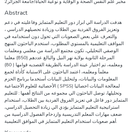
مخبر علم النفس الصحة و الوقاية و نوعية الحياة/جامعة الجزائر2
Abstract
هدفت الدراسة الي ابراز دور التعليم المتمايز وفاعليته في دعم
وتعزيز الفروق الفردية بين الطلاب وزيادة تحصيلهم الدراسي ،
والتعرف علي بعض الصعوبات التي تحول دون استخدامه في
المواقف التعليمية بالمستوي المطلوب، استخدم الباحثون المنهج
الوصفي التحليلي، تكون مجتمع الدراسة من معلمي ومعلمات
المرحلة الثانوية بولاية نهر النيل والبالغ عددهم (850) معلما
ومعلمه، تم اختيار عينة الدراسة بالطريقة القصديه قوامها ( 80)
معلماً ومعلمه، اعتمد الباحثون على الاستبانة كأداة لجمع
المعلومات والبيانات، ولتحليل البيانات أستخدما برنامج الحزم
الأحصائية للعلوم الأجتماعية ( SPSS) لمعالجة البيانات احصائيا
وتحليلها، توصل الباحثون الي مجموعه من النتائج أهمها : للتعليم
المتمايز دور فاعل في تعزيز الفروق الفردية بين الطلاب، استخدام
استراتيجية التعليم المتمايز يؤدي الي زيادة التحصيل الدراسي،
ضعف مهارات المعلم التدريسية وازدحام الفصول الدراسية من
أهم صعوبات استخدام التعليم المتمايز في الموافق التعليمية.