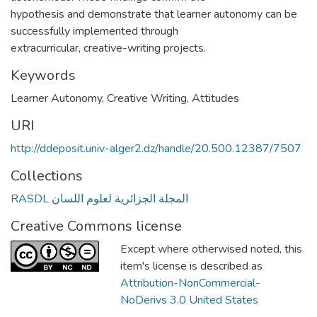
hypothesis and demonstrate that learner autonomy can be
successfully implemented through
extracurricular, creative-writing projects.
Keywords
Learner Autonomy
,
Creative Writing
,
Attitudes
URI
http://ddeposit.univ-alger2.dz/handle/20.500.12387/7507
Collections
RASDL المجلة الجزائرية لعلوم اللسان
Creative Commons license
Except where otherwised noted, this
item's license is described as
Attribution-NonCommercial-
NoDerivs 3.0 United States