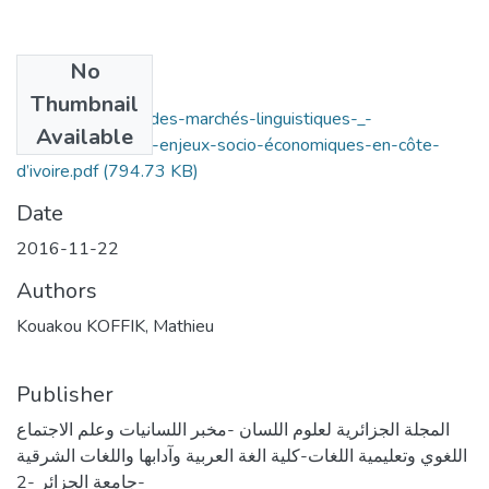
No
Files
Thumbnail
la-segmentation-des-marchés-linguistiques-_-
Available
manifestations-et-enjeux-socio-économiques-en-côte-
d’ivoire.pdf
(794.73 KB)
Date
2016-11-22
Authors
Kouakou KOFFIK, Mathieu
Publisher
المجلة الجزائرية لعلوم اللسان -مخبر اللسانيات وعلم الاجتماع
اللغوي وتعليمية اللغات-كلية الغة العربية وآدابها واللغات الشرقية
جامعة الجزائر -2-