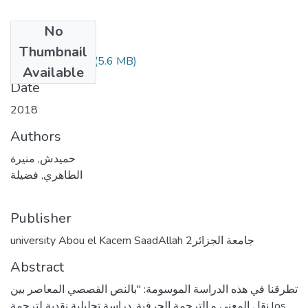
No
Files
Thumbnail
(5.6 MB)
حميدش منيرة.pdf
Available
Date
2018
Authors
حميدش, منيرة
الطاهري, فضيلة
Publisher
university Abou el Kacem SaadAllah جامعة الجزائر2
Abstract
تطرقنا في هذه الدراسة الموسومة: "بالنص القصصي المعاصر بين
نقل المعنى و الترجمة الحرفية. دراسة تحليلية نقدية لترجمة los