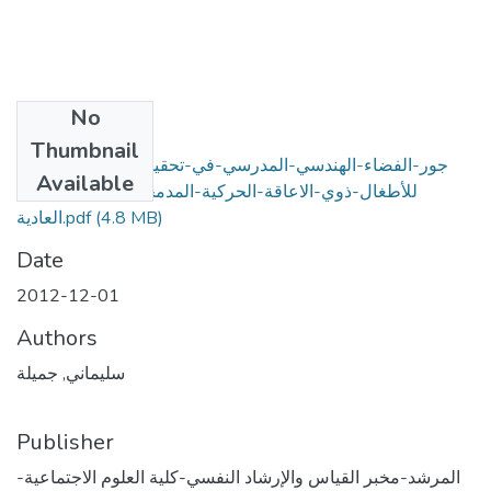
No
Files
Thumbnail
جور-الفضاء-الهندسي-المدرسي-في-تحقيق-الصحة-النفسية-
Available
للأطغال-ذوي-الاعاقة-الحركية-المدمجين-في-المدارس-
(4.8 MB)
العادية.pdf
Date
2012-12-01
Authors
سليماني, جميلة
Publisher
المرشد-مخبر القياس والإرشاد النفسي-كلية العلوم الاجتماعية-