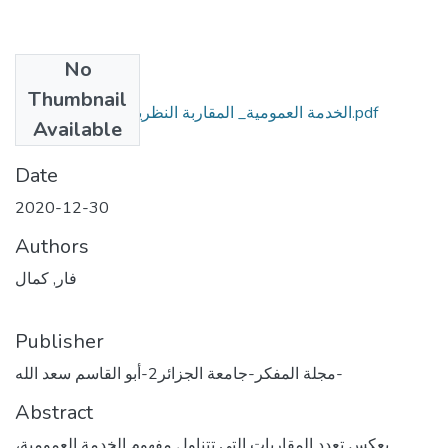
No
Files
Thumbnail
الخدمة العمومية_ المقاربة النظرية والجذور التاريخية.pdf
Available
(490.38 KB)
Date
2020-12-30
Authors
فار, كمال
Publisher
مجلة المفكر-جامعة الجزائر2-أبو القاسم سعد الله-
Abstract
يعكس تعدد المقاربات التي تتناول مفهوم الخدمة العمومية،