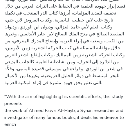
قصد إبراز جهوده العلمية في الحفاظ على التراث العربي من خلال
تحقيقه للعديد المؤلفات، أبرزها كتاب الدر المنتخب في تكملة
تاريخ حلب لابن خطيب الناصرية، وكتاب العروض لابن جني،
وكتاب العلم لأبي حامد الغزالي، وديوان ابن الوردي، وديوان
المقصد الصالح في مدح الملك الصالح لابن جابر الأندلسي، وغيرها
من الكتب، وسعيه في إثراء العربية وإنضاج المدرك المعرفي، من
خلال مؤلفاته المتمثلة في كتاب الحركة الشعرية زمن الأيوبيين،
وكتاب الحركة الشعرية زمن المماليك، وكتاب إيقاع الشعر العربي
من الدائرة إلى الحرف، ومن نشاطاته العليمة كالجانب البديعي
في شعر ابن الوردي، وقراءة في موسيقي قصيدة للمتنبي، وفكّه
للبحر المنبسط في دوائر الخليل العروضية، وغيرها من الأعمال
التي تعتبر بحق جهودا مثمرة في إثراء المكتبة العربية.
"With the aim of highlighting his scientific efforts, this study
presents
the work of Ahmed Fawzi Al-Hayb, a Syrian researcher and
investigator of many famous books, it deals his endeavor to
enrich