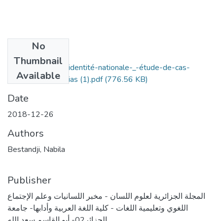
No
Files
Thumbnail
les-facettes-de-l’identité-nationale-_-étude-de-cas-
Available
extraits-des-médias (1).pdf
(776.56 KB)
Date
2018-12-26
Authors
Bestandji, Nabila
Publisher
المجلة الجزائرية لعلوم اللسان - مخبر اللسانيات وعلم الإجتماع
اللغوي وتعليمية اللغات - كلية اللغة العربية وأدابها- جامعة
الجزائر02- أبو القاسم سعد الله