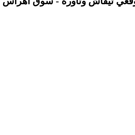
وقعي تيفاش وتاورة - سوق اھراس