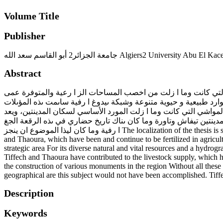
Volume Title
Publisher
جامعة الجزائر2 أبو القاسم سعد الله Algiers2 University 
Abstract
التي كانت وما ا زلت من اخصب المساحات الز ا رعية والمتوفرة عمى
د طبيعية و حيوية متنوعة وشبكة ىيدوغ ا رفية ساىمت ىذه المؤىلات
لمواشي التي كانت وما ا زلت المورد الأساسي لسكان المدينتين، ويعد
مدينتين تيفاش وتاورة وما كان ىناك تاريخ حضاري في ىذه الرقعة الجغ
ا رفية وما كان ليذا الموضوع ان ينجز The localization of the thesis is summarized in a monograph study of the Tiffech and Thaoura sites This theme covers a geographical framework for the regions of Tiffech
and Thaoura, which have been and continue to be fertilized in agricultu
strategic area For its diverse natural and vital resources and a hydrog
Tiffech and Thaoura have contributed to the livestock supply, which ha
the construction of various monuments in the region Without all these 
geographical are this subject would not have been accomplished. Tiffe
Description
Keywords