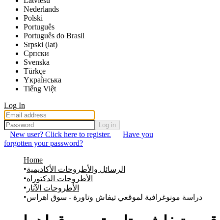
Latviešu
Nederlands
Polski
Português
Português do Brasil
Srpski (lat)
Српски
Svenska
Türkçe
Yкраї́нська
Tiếng Việt
Log In
Log in
New user? Click here to register.
Have you
forgotten your password?
Home
الرسائل والأطروحات الأكاديمية
الأطروحات الدكتوراه
الأطروحات الآثار
دراسة مونوغرافية لموقعي تيفاش وتاورة - سوق اھراس