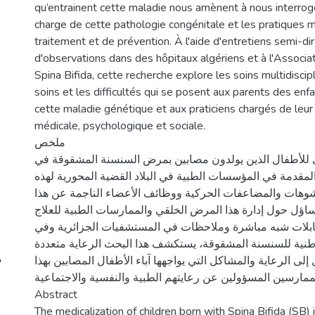
qu’entrainent cette maladie nous amènent à nous interroge
charge de cette pathologie congénitale et les pratiques 
traitement et de prévention. À l'aide d'entretiens semi-dir
d'observations dans des hôpitaux algériens et à l'Associa
Spina Bifida, cette recherche explore les soins multidiscipl
soins et les difficultés qui se posent aux parents des enf
cette maladie génétique et aux praticiens chargés de leur
médicale, psychologique et sociale.
ملخص
ي للأطفال الذين يولدون مصابين بمرض السنسنة المشقوقة في
 المقدمة في المؤسسات الطبية في البلاد القضية المحورية لهذه
تشوهات والمضاعفات الحركية ووظائف الأعضاء الناجمة عن هذا
اؤل حول إدارة هذا المرض الخلقي والممارسات الطبية للعلاج
قابلات شبه مباشرة وملاحظات في المستشفيات الجزائرية وفي
طنية للسنسنة المشقوقة، يستكشف هذا البحث الرعاية متعددة
ى الرعاية والمشاكل التي يواجهها آباء الأطفال المصابين بهذا
لممارسين المسؤولين عن رعايتهم الطبية والنفسية والاجتماعية
Abstract
The medicalization of children born with Spina Bifida (SB) 