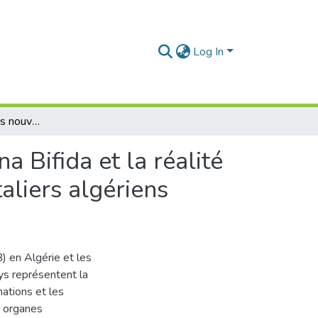
Log In
La médicalisation des nouveaux nés atteints de Spina Bifida et la réalité des soins prodigués dans les établissements hospitaliers algériens
 Bifida et la réalité
aliers algériens
) en Algérie et les
ys représentent la
ations et les
s organes