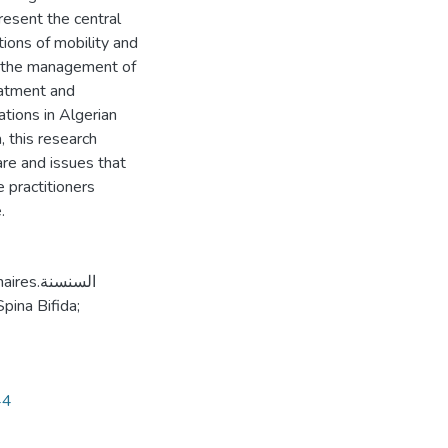
resent the central
tions of mobility and
on the management of
eatment and
tions in Algerian
, this research
are and issues that
e practitioners
.
السنسنة
44