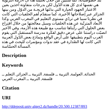
بلد خصوصياته، كما سنبيّن من خلال تحليلنا هذا أنّ الأزمة التربوية
هي نفسها لدى كل هذه الدّول لكن بدرجات متفاوتة آخذين بعين
الاعتبار الجهود الجبارة التي بذلتها قريحـة من الدوّل ومن بينها
الجزائر عبر إصلاحاتها الأخيرة، كما سنقدّم أهم الخلفيات التي كانت
في نظرنا سببا في تردّي مستوى التعليم في المغرب العربي وكذا
الأبعاد المترتّبة عن هذه الخلفيات وسبل معالجتها من خلال اقتراح
بعض الحلول التي رأيناها تتناسب مع طبيعة هذه الأزمة، وفي الأخير
انصبّت دراستنا على عرض دقيق لفكرة مدرسة المستقبل التي يقوم
الغرب اليوم بتطبيقها على أرض الواقع ونماذج بعض الدّول العربية
التي كانت لها الصّدارة في عقد ندوات ومؤتمرات للبحث في هذه
المسألة الحسّاسة.
Description
Keywords
الحداثة
,
العولمة
,
التربية ــ فلسفة
,
التربية ــ الجزائر
,
التعلم ــ
فلسفة
,
التربية ــ المغرب العربي
Citation
URI
http://ddeposit.univ-alger2.dz/handle/20.500.12387/893