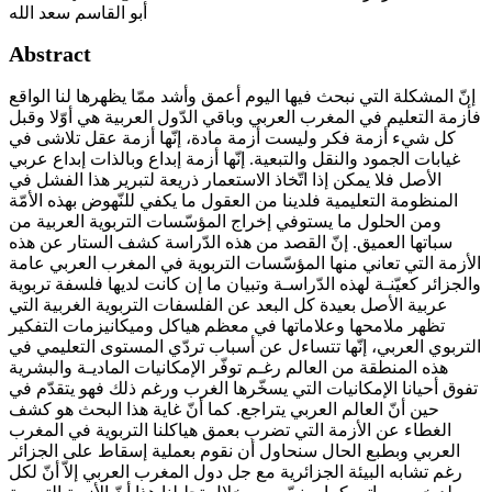
أبو القاسم سعد الله
Abstract
إنّ المشكلة التي نبحث فيها اليوم أعمق وأشد ممّا يظهرها لنا الواقع
فأزمة التعليم في المغرب العربي وباقي الدّول العربية هي أوّلا وقبل
كل شيء أزمة فكر وليست أزمة مادة، إنّها أزمة عقل تلاشى في
غيابات الجمود والنقل والتبعية. إنّها أزمة إبداع وبالذات إبداع عربي
الأصل فلا يمكن إذا اتّخاذ الاستعمار ذريعة لتبرير هذا الفشل في
المنظومة التعليمية فلدينا من العقول ما يكفي للنّهوض بهذه الأمّة
ومن الحلول ما يستوفي إخراج المؤسّسات التربوية العربية من
سباتها العميق. إنّ القصد من هذه الدّراسة كشف الستار عن هذه
الأزمة التي تعاني منها المؤسّسات التربوية في المغرب العربي عامة
والجزائر كعيّنـة لهذه الدّراسـة وتبيان ما إن كانت لديها فلسفة تربوية
عربية الأصل بعيدة كل البعد عن الفلسفات التربوية الغربية التي
تظهر ملامحها وعلاماتها في معظم هياكل وميكانيزمات التفكير
التربوي العربي، إنّها تتساءل عن أسباب تردّي المستوى التعليمي في
هذه المنطقة من العالم رغـم توفّر الإمكانيات الماديـة والبشرية
تفوق أحيانا الإمكانيات التي يسخّرها الغرب ورغم ذلك فهو يتقدّم في
حين أنّ العالم العربي يتراجع. كما أنّ غاية هذا البحث هو كشف
الغطاء عن الأزمة التي تضرب بعمق هياكلنا التربوية في المغرب
العربي وبطبع الحال سنحاول أن نقوم بعملية إسقاط على الجزائر
رغم تشابه البيئة الجزائرية مع جل دول المغرب العربي إلاّ أنّ لكل