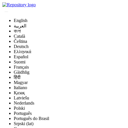
English
العربية
বাংলা
Català
Čeština
Deutsch
Ελληνικά
Español
Suomi
Français
Gàidhlig
हिंदी
Magyar
Italiano
Қазақ
Latviešu
Nederlands
Polski
Português
Português do Brasil
Srpski (lat)