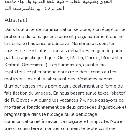
اللغوي وتعليمية اللغات - كلية اللغة العربية وأدابها- جامعة
الجزائر02- أبو القاسم سعد الله
Abstract
Dans tout acte de communication se pose, à la réception, le
problème du sens qui est souvent perçu autrement que ne
le souhaite l’instance productive. Nombreuses sont les
causes de ce « hiatus », causes débattues en grande partie
par la pragmalinguistique (Grice, Martin, Ducrot, Moeschler,
Kerbrat-Orecchioni…). Les humoristes, quant à eux,
exploitent ce phénomène pour créer des scènes où les
mots sont les outils fabriquant des décalages servant
l’humour certes, mais permettant également une forme de
falsification du langage. En nous basant sur le texte (sketch)
de R. Devos « A quand les vacances ? », nous essayons de
montrer le fonctionnement de deux procédés linguistique et
pragmatique dans le blocage ou le déblocage
communicationnel à savoir : l’ambiguïté et l’implicite. Notre
travail consistera à montrer comment le texte combine