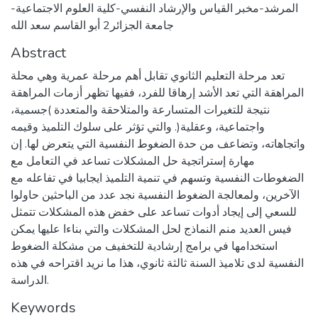
المرشد-مخبر القياس والإرشاد النفسي-كلية العلوم الاجتماعية-
جامعة الجزائر2 أبو القاسم سعد الله
Abstract
تعد مرحلة التعليم الثانوي تقابل أهم مرحلة عمرية وهي محلة
المراهقة التي تعد الأشد إرهاقا للفرد، ففيها تظهر أزمات المراهقة
نتيجة للتغيرات المتسارعة والمتلاحقة والمتعددة )جسمية،
واجتماعية، وعقلية(. والتي تؤثر على سلوك التلميذ وقيمه
واتجاهاته، وتضاعف من حدة الضغوط النفسية التي يتعرض لها. إن
مهارة إستراتجية حل المشكلات تساعد في التعامل مع
الضغوطات النفسية وتسهم في تنمية التلميذ ايجابيا في تفاعله مع
الآخرين، ولمعالجة الضغوط النفسية نجد عدد من الباحثين حاولوا
للسعي إلى إيجاد أدوات تساعد على خفض هذه المشكلات تتمثل
فيس العديد منم النماذج لحل المشكلات والتي بناءا عليها يمكن
استخدامها في برامج إرشادية للتخفيف من مشكلة الضغوط
النفسية لدى تلاميذ السنة ثالثة ثانوي، هذا ما نريد اقتراحه في هذه
الدراسة.
Keywords