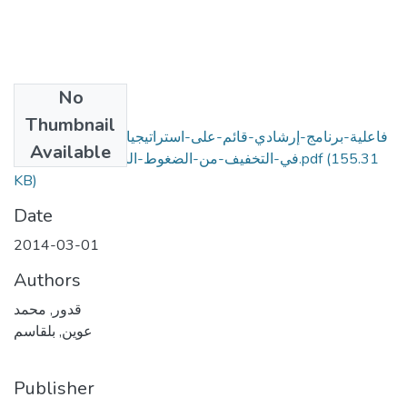
No
Files
Thumbnail
فاعلية-برنامج-إرشادي-قائم-على-استراتيجيات-حل-المشكلات-
Available
(155.31
في-التخفيف-من-الضغوط-النفسية-لدى-التلاميذ.pdf
KB)
Date
2014-03-01
Authors
قدور, محمد
عوين, بلقاسم
Publisher