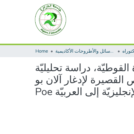
توراه
الرسائل والأطروحات الأكاديمية
Home
لقوطيّة، دراسة تحليليّة
لإدغار آلان بو Edgar Allan