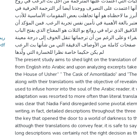
يات التي اعتمدت عليها المترجمة من أجل بث الرعب في روح
أنها اعتمدت على التصرف ووجدنا أيضا أثر الترجمة الحرفية في
أبرز ما لاحظناه هو أنها تجاهلت بعض المقومات الأساسية للأدب
تبر بالغة الأهمية في تأمين نفس تجربة الرعب. فمن المؤكد أن
ّقيق الذي نراه في روائع بو الثلاث هو المفتاح الذي يفتح الباب
ريم
لقراء وعلى الرغم من أن ترجماتها تنقل الخوف إلى درجة معينة
على الرعب في القصة -القصيرة 
ن صفحات كاملة من الأوصاف الدقيقة التي من شأنها بث الرعب
لم يكن حكيما خاصة نظرا للخسارة التي ولّدها
The present study aims to shed light on the translation o
from English into Arabic and upon analyzing excerpts take
the House of Usher” “ The Cask of Amontillado” and “The 
along with their translations with the objective of reveali
used to infuse horror into the soul of the Arabic reader, i
adaptation was resorted to more often than literal translat
was clear that Nadia Farid disregarded some pivotal elem
writing, in fact, detailed descriptions throughout the thr
the key that opened the door to a world of darkness to t
although their translations do convey fear, it is safe to sa
long descriptions was certainly not the right decision as 