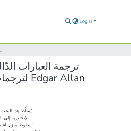
Log In
ترجمة العبارات الدّالة على الرّعب في القصة القصيرة القوطيّة، دراسة تحليليّة لترجمات نادية فريد لمجموعة من القصص القصيرة لإدغار آلان بو Edgar Allan Poe من الإنجليزيّة إلى العربيّة.
ترجمة العبارات الدّا
لترجمات 
يُسلِّط هذا البح
الإنجليزية إلى 
"سقوط منزل آشر" 