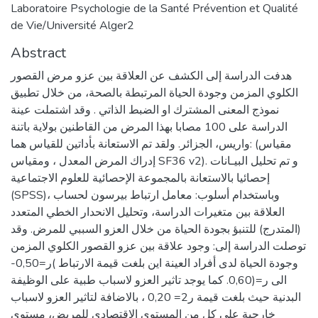
Laboratoire Psychologie de la Santé Prévention et Qualité
de Vie/Université Alger2
Abstract
هدفت الدراسة إلى الكشف عن العلاقة بين عزو مرض القصور
الكلوي المزمن وجودة الحياة المرتبطة بالصحة، من خلال تطبيق
نموذج المعنى المشترك او الضبط الذاتي . وقد اشتملت عينة
الدراسة على 100 مصابا بهذا المرض من القاطنين بولاية باتنة
واريس، الجزائر. ولقد تم الاستعانة بأداتين للقياس هما: (مقياس
إدراك المرض المعدل ، ومقياس SF36 v2). و تم تحليل البيـانات
إحصائيا بالاستعانة بالمجموعة الإحصائية للعلوم الاجتماعية
(SPSS)، وباستخدام أسلوب: معامل ارتباط بيرسون لحساب
العلاقة بين متغيرات الدراسة، وتحليل الانحدار الخطي المتعدد
(المتدرج) للتنبؤ بجودة الحياة من خلال العزو السببي للمرض. وقد
توصلت الدراسة إلى: وجود علاقة بين عزو القصور الكلوي المزمن
وجودة الحياة لدى أفراد العينة اين بلغت قيمة الارتباط )ر=0,50-
الى ر=(0,60. كما يوجد تاثير العزو لاسباب طبية على الوظيفة
البدنية حيث بلغت قيمة ر2= 0,20 ، بالاضافة لتاثير العزو لاسباب
خارجية على كل من المستوى الاقتصادي للمريض، مستوى