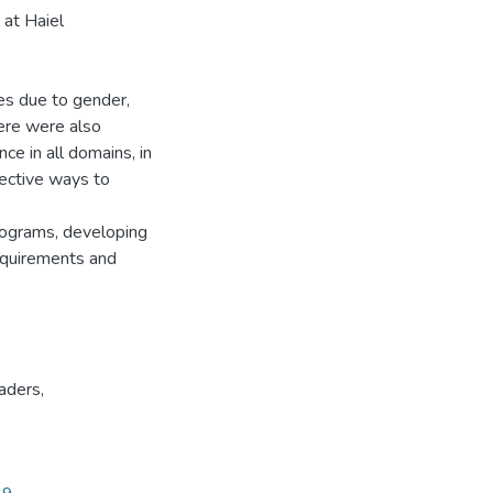
 at Haiel
ces due to gender,
here were also
nce in all domains, in
fective ways to
rograms, developing
equirements and
aders
,