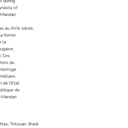
co during
ynasty of
-Mandari
s au XVIe siècle,
 la forme
r la
tugaise,
c Ces
 hors du
interroge
ilitaire,
n de l'Etat
olitique de
l-Mandari