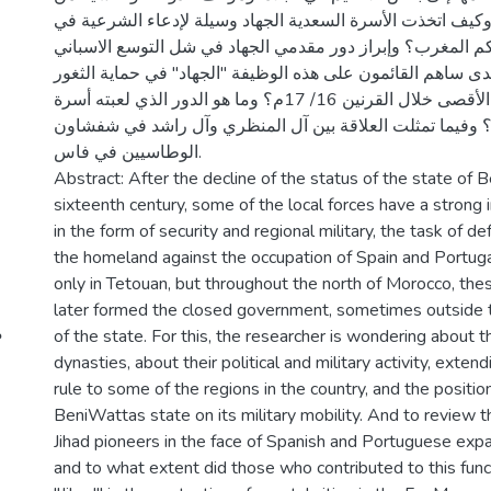
كيف اتخذت الأسرة السعدية الجهاد وسيلة لإدعاء الشرعية في
كم المغرب؟ وإبراز دور مقدمي الجهاد في شل التوسع الاسباني
دى ساهم القائمون على هذه الوظيفة "الجهاد" في حماية الثغور
الشمالية بالمغرب الأقصى خلال القرنين 16/ 17م؟ وما هو الدور الذي لعبته أسرة
وفيما تمثلت العلاقة بين آل المنظري وآل راشد في شفشاون
الوطاسيين في فاس.
Abstract: After the decline of the status of the state of 
sixteenth century, some of the local forces have a strong 
in the form of security and regional military, the task of d
the homeland against the occupation of Spain and Portuga
only in Tetouan, but throughout the north of Morocco, the
later formed the closed government, sometimes outside t
of the state. For this, the researcher is wondering about t
dynasties, about their political and military activity, extend
rule to some of the regions in the country, and the positio
BeniWattas state on its military mobility. And to review t
Jihad pioneers in the face of Spanish and Portuguese expa
and to what extent did those who contributed to this func