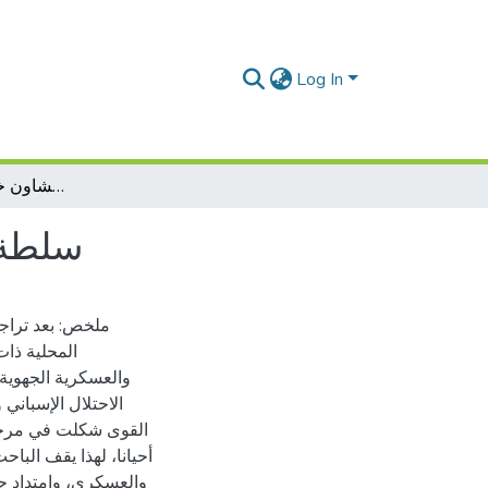
Log In
سلطة مقدمي الجهاد بتطوان وشفشاون خلال القرن 61 ميلادي
سلطة م
المحلية ذات
والعسكرية الجهوية
الاحتلال الإسباني
القوى شكلت في مرحلة
أحيانا، لهذا يقف البا
والعسكري، وامتداد حك