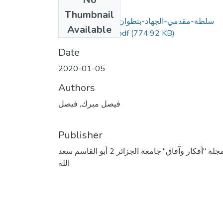
Files
Thumbnail
سلطة-مقدمي-الجهاد-بتطوان-وشفشاون-خلال-
Available
القرن-16-ميلادي.pdf
(774.92 KB)
Date
2020-01-05
Authors
فيصل مبرك, فيصل
Publisher
مجلة "أفكار وآفاق".جامعة الجزائر 2 أبو القاسم سعد
الله