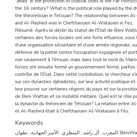
"Jihad" in the protection of coastal cities in the Far Moroc
the 16 century? What is the political role played by the d
the theoretician in Tetouan? The relationship between Al
and Al-Rashed was in Chefchaouen Al-Watasien in Fez.
Résumé: Après le déclin du statut de l'État de Beni Watta
certaines des forces locales ont une forte influence, sous
d’une organisation sécuritaire et d’une armée régionale, su
défense de la patrie contre l'occupation espagnole et por
non seulement à Tétouan, mais dans tout le nord du Maro
forces ont ensuite formé un gouvernement fermé, parfois
contrôle de l'État. Dans cette contribution, le chercheur s'
sur ces dynasties djihadistes, sur leur activité politique et m
leur pouvoir sur certaines régions du pays et sur la positio
de Beni Wattas et sa mobilité militaire. Quel est le rôle p
la dynastie du théoricien de Tétouan? La relation entre A
et Al-Rashed était à Chefchaouen Al-Watasien à Fès.
Keywords
المغرب ; آل راشد ; المنظري ; الأسر الجهادية ; تطوان. BeniWattas; Tetouan; Jihadi