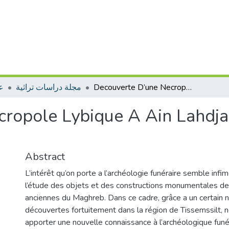
عل
مجلة دراسات تراثية
Decouverte D’une Necropole Lybique A Ain Lahdjar-tissemssilt (ex. Vialar)
ropole Lybique A Ain Lahdjar-
Abstract
L’intérêt qu’on porte a l’archéologie funéraire semble infi
l’étude des objets et des constructions monumentales des 
anciennes du Maghreb. Dans ce cadre, grâce a un certai
découvertes fortuitement dans la région de Tissemssilt, 
apporter une nouvelle connaissance à l’archéologique funé