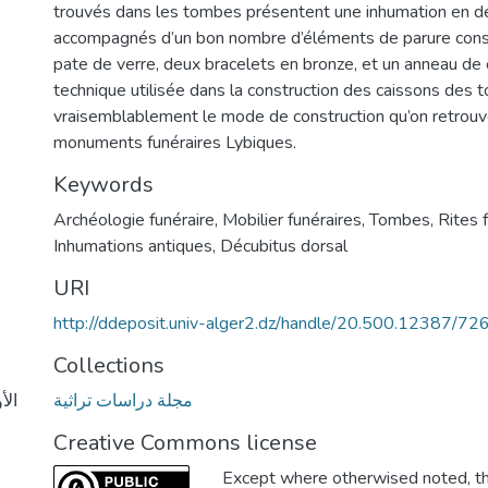
trouvés dans les tombes présentent une inhumation en dé
accompagnés d’un bon nombre d’éléments de parure const
pate de verre, deux bracelets en bronze, et un anneau de c
technique utilisée dans la construction des caissons des
vraisemblablement le mode de construction qu’on retrouv
monuments funéraires Lybiques.
Keywords
Archéologie funéraire
,
Mobilier funéraires
,
Tombes
,
Rites 
Inhumations antiques
,
Décubitus dorsal
URI
http://ddeposit.univ-alger2.dz/handle/20.500.12387/72
Collections
مجلة دراسات تراثية
Creative Commons license
Except where otherwised noted, thi