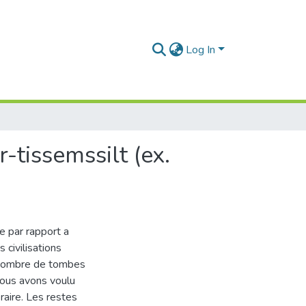
Log In
tissemssilt (ex.
me par rapport a
civilisations
n nombre de tombes
nous avons voulu
raire. Les restes