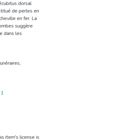
cubitus dorsal
itué de perles en
heville en fer. La
 tombes suggère
e dans les
funéraires
,
61
s item's license is