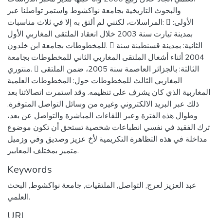
والبحوث التاريخية بجامعة نواكشوط واستمر تواصلنا عبر
المراسلات، لكنني لم ألتق به إلا في ثلاث مناسبات:  الأولى:
بمدينة تيارت سنة 2003 خلال انعقاد الملتقى المغاربي الأول
للمخطوطات بجامعة ابن خلدون.  الثانية: بمدينة قسنطينة سنة
2004 أثناء أشغال الملتقى المغاربي الثاني للمخطوطات بجامعة
منتوري.  الثالثة: بالجزائر العاصمة سنة 2005، ضمن الملتقى
المغاربي الثالث للمخطوطات حول: المخطوطات العلمية
المغاربية الذي كان يشرف على تنظيمه. وقد استمرت اتصالاتنا بعد
ذلك عبر البريد الالكتروني وغيره من وسائل التواصل المتوفرة.
وطوال هذه الفترة وعبر اللقاءات المباشرة والتواصل عن بعد،
ترك الفقيد في نفسي انطباعات شخصية تستحق أن تكون موضوع
مداخلة في هذه التظاهرة التكريمية لأخ عزيز وصديق وفي وزميل
متميز بمختلف المعايير.
Keywords
عبد العزيز لعرج
,
التواصل
,
الملتقيات
,
جامعة نواكشوط
,
البحث
العلمي.
URI