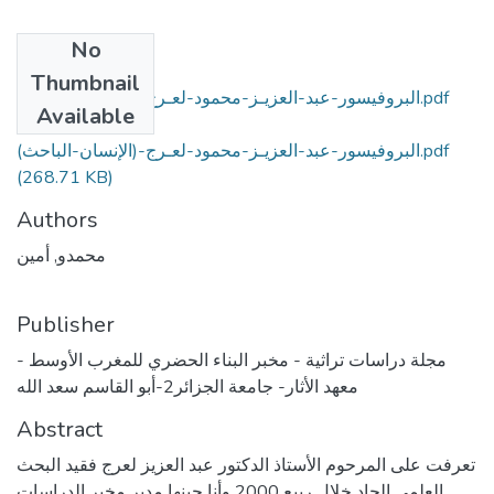
No
Files
Thumbnail
البروفيسور-عبد-العزيـز-محمود-لعـرج-(الإنسان-الباحث).pdf
Available
(268.71 KB)
البروفيسور-عبد-العزيـز-محمود-لعـرج-(الإنسان-الباحث).pdf
(268.71 KB)
Authors
محمدو, أمين
Publisher
مجلة دراسات تراثية - مخبر البناء الحضري للمغرب الأوسط -
معهد الأثار- جامعة الجزائر2-أبو القاسم سعد الله
Abstract
تعرفت على المرحوم الأستاذ الدكتور عبد العزيز لعرج فقيد البحث
العلمي الجاد خلال ربيع 2000 وأنا حينها مدير مخبر الدراسات