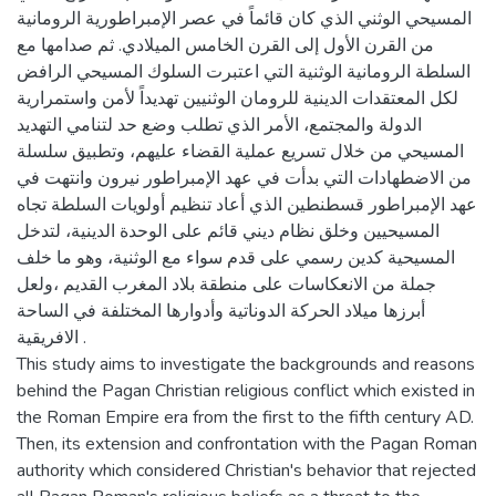
المسيحي الوثني الذي كان قائماً في عصر الإمبراطورية الرومانية
من القرن الأول إلى القرن الخامس الميلادي. ثم صدامها مع
السلطة الرومانية الوثنية التي اعتبرت السلوك المسيحي الرافض
لكل المعتقدات الدينية للرومان الوثنيين تهديداً لأمن واستمرارية
الدولة والمجتمع، الأمر الذي تطلب وضع حد لتنامي التهديد
المسيحي من خلال تسريع عملية القضاء عليهم، وتطبيق سلسلة
من الاضطهادات التي بدأت في عهد الإمبراطور نيرون وانتهت في
عهد الإمبراطور قسطنطين الذي أعاد تنظيم أولويات السلطة تجاه
المسيحيين وخلق نظام ديني قائم على الوحدة الدينية، لتدخل
المسيحية كدين رسمي على قدم سواء مع الوثنية، وهو ما خلف
جملة من الانعكاسات على منطقة بلاد المغرب القديم ،ولعل
أبرزها ميلاد الحركة الدوناتية وأدوارها المختلفة في الساحة
الافريقية .
This study aims to investigate the backgrounds and reasons
behind the Pagan Christian religious conflict which existed in
the Roman Empire era from the first to the fifth century AD.
Then, its extension and confrontation with the Pagan Roman
authority which considered Christian's behavior that rejected