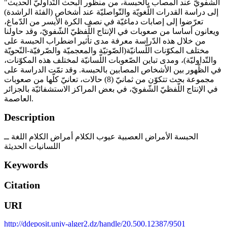
الشّفويّ عند المصاب بالحبسة، من منظور البحث التّداوليّ الحديث"
إلى دراسة القدرات اللّغويّة والتّواصليّة عند أشخاص (الفئة الراشدة)
تعرّضوا إلى إصابات دماغيّة في نصف الكرة الأيسر من الدّماغ،
ويعانون أساسا من صعوبات في الإنتاج اللّفظيّ الشّفويّ، وقد حاولنا
من خلال هذه الدّراسة معرفة مدى تأثير اضطراب الحبسة على
مختلف المكوّنات اللّسانيّة(الصّوتيّة والمعجميّة والصّرفيّة-النّحويّة
والتّداوليّة)، ومدى تباين الصّعوبات اللّسانيّة لمختلف هذه المكوّنات،
في الظّهور بين الأشخاص المصابين بالحبسة. وقد تمّت الدراسة على
مجموعة بحث تتكوّن من ثمانيّ (8) حالات، تعانيّ كلّها من صعوبات
في الإنتاج اللّفظيّ الشّفويّ، في بعض المراكز الاستشفائيّة بالجزائر
العاصمة.
Description
الحبسة الأمراض العصبية عيوب الكلام أمراض الكلام اللغة ــ
اللسانيات الحديثة
Keywords
Citation
URI
http://ddeposit.univ-alger2.dz/handle/20.500.12387/9501