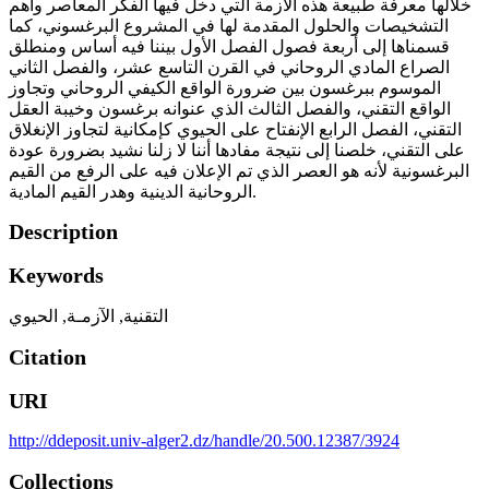
خلالها معرفة طبيعة هذه الأزمة التي دخل فيها الفكر المعاصر وأهم
التشخيصات والحلول المقدمة لها في المشروع البرغسوني، كما
قسمناها إلى أربعة فصول الفصل الأول بيننا فيه أساس ومنطلق
الصراع المادي الروحاني في القرن التاسع عشر، والفصل الثاني
الموسوم ببرغسون بين ضرورة الواقع الكيفي الروحاني وتجاوز
الواقع التقني، والفصل الثالث الذي عنوانه برغسون وخيبة العقل
التقني، الفصل الرابع الإنفتاح على الحيوي كإمكانية لتجاوز الإنغلاق
على التقني، خلصنا إلى نتيجة مفادها أننا لا زلنا نشيد بضرورة عودة
البرغسونية لأنه هو العصر الذي تم الإعلان فيه على الرفع من القيم
الروحانية الدينية وهدر القيم المادية.
Description
Keywords
التقنية
,
الآزمـة
,
الحيوي
Citation
URI
http://ddeposit.univ-alger2.dz/handle/20.500.12387/3924
Collections