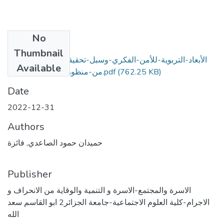
No
Files
Thumbnail
الأبعاد-التربوية-للأمن-الفكري-وسبل-تحقيقها-(دراسة-تحليلية-
Available
(762.25 KB)
من-منظور-التربية-الإسلامية).pdf
Date
2022-12-31
Authors
حميدان حمود الصاعدي, فائزة
Publisher
الاسرة والمجتمع-الاسرة و التنمية والوقاية من الانحراف و
الاجرام-كلية العلوم الاجتماعية-جامعة الجزائر2 ابو القاسم سعد
الله