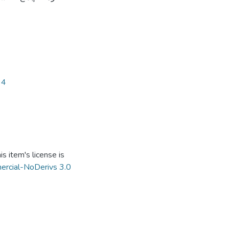
94
s item's license is
ercial-NoDerivs 3.0