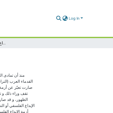
Log In
أزمة الإبداع في الفكر العربي المعاصر
منذ أن تمادى ال
القدماء العرب (التر
صارت تعبّر عن أزمة 
تقف وراء ذلك و تس
الظهور، و قد صار
الإبداع الفلسفي أو ا
أزمة الإبداع الفلس