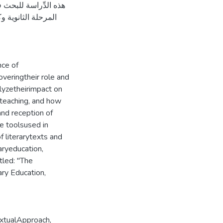
هذه الدِّراسة للبحث ف
المرحلة الثانوية وك
nce of
overingtheir role and
alyzetheirimpact on
 teaching, and how
and reception of
e toolsused in
f literarytexts and
aryeducation,
tled: "The
ry Education,
xtualApproach
,