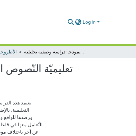
Log In
تعليميّة النّصوص الأدبيّة وتلقيها في مرحلة التّعليم الثّانوي: السّنة الثّالثة ثانوي أنموذجا: دراسة وصفية تحليلية
الأطروحا
تعليميّة النّصوص الأ
تعتمد هذه الدرا
التعليمية، بال
ورصدها للواقع وت
التَّعامل معها في قاع
عن آخر باختلاف موضو