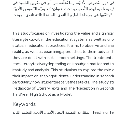
ي دور النّصوص الأدبيّة، وما تُخلِّفه من أثر في تكوين التلميذ في
يفية تلقيه لهذه النُّصوص، تحت عنوان: "تعليميّة النّصوص الأدبيّة
وتلقّيها في مرحلة التّعليم الثّانوي، السنة الثالثة ثانوي أنموذجا"
This studyfocuses on investigating the value and significa
literarytextswithin the educational system, as well as unc
status in educational practices. It aims to observe and an
reality, as well as examiningapproaches to theirstudy and
they are dealt with in classroom settings. The treatment 
eachliterarytextvarydepending on itssubjectmatter and th
itsstudy and analysis. This studyaims to explore the role o
their impact on shapingstudents' understanding in second
particularly how studentsreceivethesetexts. The studyisti
Pedagogy of LiteraryTexts and TheirReception in Seconda
ThirdYear High School as a Model.
Keywords
Te
,
Teaching
,
المقاربة النصية
,
النص الأدبي
,
الأدب
,
التعليم الثانو