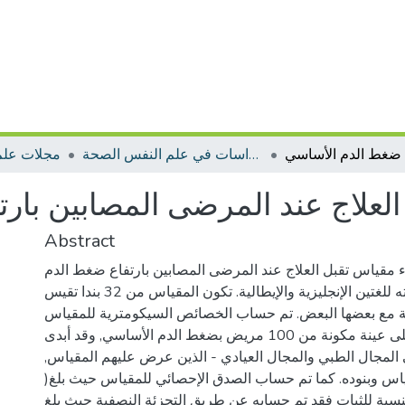
مجلة دراسات في علم النفس الصحة
مجلات علم
العلاج عند المرضى المصابين با
Abstract
ء مقياس تقبل العلاج عند المرضى المصابين بارتفاع ضغط الدم
الأساسي ثم رجمته للغتين الإنجليزية والإيطالية. تكون المقياس من 32 بندا تقيس
 مع بعضها البعض. تم حساب الخصائص السيكومترية للمقياس
عن طريق تطبيقه على عينة مكونة من 100 مريض بضغط الدم الأساسي, وقد أبدى
لمجال الطبي والمجال العيادي - الذين عرض عليهم المقياس,
اس وبنوده. كما تم حساب الصدق الإحصائي للمقياس حيث بلغ(
أما بالنسبة للثبات فقد تم حسابه عن طريق التجزئة النصفية حيث بلغ