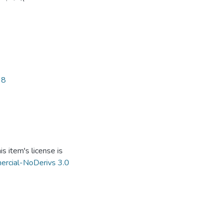
38
s item's license is
ercial-NoDerivs 3.0