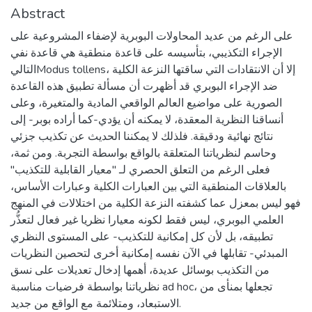
Abstract
على الرغم من عديد المحاولات البوبرية لإضفاء المشروعية على
الإجراء التكذيبي، بتأسيسه على قاعدة منطقية هي قاعدة نفي
التاليModus tollens، إلا أن الانتقادات التي ساقتها النزعة الكلية
ضد الإجراء البوبري قد أظهرت أن مسألة تطبيق هذه القاعدة
الصورية على مواضيع العالم الواقعي المادية والمتغيرة، وعلى
أنساقنا النظرية المعقدة، لا يمكنه أن يؤدي-كما أراده بوبر- إلى
نتائج نهائية ودقيقة. فلذلك لا يمكننا الحديث عن تكذيب جزئي
وحاسم لنظرياتنا المتعلقة بالواقع بواسطة التجربة. ومن ثمة،
فعلى الرغم من التعلق الحصري لـ "معيار القابلية للتكذيب"
بالعلاقات المنطقية التي بين العبارات الكلية وعبارات الأساس،
فهو ليس بمعزل عما كشفته النزعة الكلية من اختلالات في المنهج
العلمي البوبري، ليس فقط لكونه معيارا نظريا غير فعال لتعذُّر
تطبيقه، بل لأن كل إمكانية للتكذيب- على المستوى النظري
المبدئي- تقابلها في الآن نفسه إمكانية أخرى لتحصين النظريات
من التكذيب بوسائل عديدة، أهمها إدخال تعديلات على نسق
نظرياتنا بواسطة فرضيات مناسبة ad hoc، تجعلها بمنأى من
الاستبعاد، ومتلائمة مع الواقع من جديد.