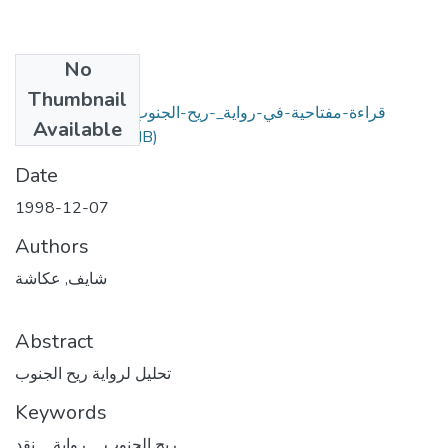
No
Files
Thumbnail
قراءة-مفتاحية-في-رواية_-ريح-الجنوب_-لعبد-الحميد-بن-
Available
(1.03 MB)
هدوقة.pdf
Date
1998-12-07
Authors
شايف, عكاشة
Abstract
تحليل لرواية ريح الجنوب
Keywords
ريح الجنوب ــ رواية ــ نقد