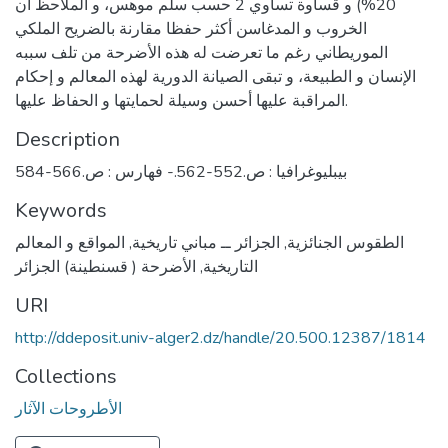
20%) و قساوة تساوي 2 حسب سلم موهس، و الملاحظ أن
الخروب و المدغاسن أكثر حفظا مقارنة بالضريح الملكي
الموريطاني رغم ما تعرضت له هذه الأضرحة من تلف سببه
الإنسان و الطبيعة، و تبقى الصيانة الدورية لهذه المعالم و إحكام
المراقبة عليها أحسن وسيلة لحمايتها و الحفاظ عليها.
Description
بيبليوغرافيا : ص.552-562.- فهارس : ص.566-584
Keywords
الطقوس الجنائزية
,
الجزائر ــ مباني تاريخية
,
المواقع و المعالم
التاريخية
,
الأضرحة ( قسنطينة) الجزائر
URI
http://ddeposit.univ-alger2.dz/handle/20.500.12387/1814
Collections
الأطروحات الآثار