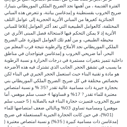
الفترة القديمة ، من أهمها نجد الضريح الملكي الموريطاني بتيبازا،
ضريح الخروب بقسنطينة و إمدغاسن بباتنة، و تتعرض هذه المباني
الجنائزية كغيرها من المباني الأثرية الحجرية إلى عوامل التلف
المختلفة، كالعوامل الطبيعية التي تعد أكثر العوامل إتلافا للمباني
الأثرية إذ لا يمكن التحكم فيها لاستحالة فصل المبنى الأثري عن
محيطه الطبيعي، و من أهم تلك العوامل المؤثرة على الضريح
الملكي الموريطاني نجد الأملاح والرطوبة نتيجة قرب المعلم من
البحر، أما ضريحي الخروب و إمدغاسن فيتواجدان في مناطق
داخلية تتميز بتغيرات مستمرة في درجات الحرارة و نسبة الرطوبة
ما يسبب في تشقق الحجر. الجانب الذي تشترك فيه هذه الأضرحة
هو مادة و تقنية البناء حيث استعمل الحجر الجيري في البناء لكن
بخصائص مختلفة في كل ضريح: الضريح الملكي الموريطاني بني
بحجارة جيرية ذات مسامية عالية تقدر ?35 % و نسبة امتصاص
معتبرة للماء تقدر ? 17% و قساوتها 4 حسب سلم موهس، أما
ضريح الخروب فتميزت حجارة البناء فيه بالصلابة ( 5 حسب سلم
موهس) ومسامية تساوي 03% وبالتالي ضعف امتصاصها للماء
(01%)، في حين كانت الحجارة الجيرية المستعملة في ضريح
إمدغاسن ذات مسامية كبيرة ( 35%) و نسبة امتصاص معتبرة (