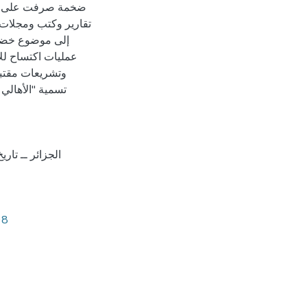
ضخمة صرفت على أجو
تقارير وكتب ومجلات 
إلى موضوع خضع ل
عمليات اكتساح لل
وتشريعات مقتب
تسمية "الأهالي
الجزائر ــ تاري
98