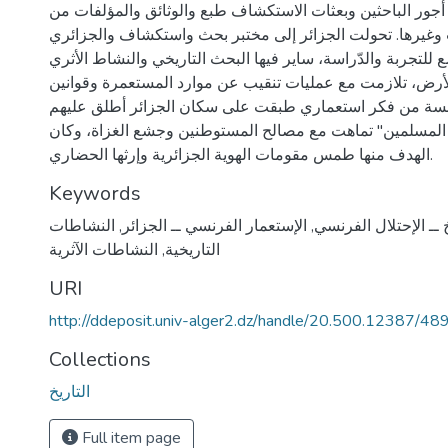
ر الباحثين وبعثات الاستكشاف طبع والوثائق والمؤلفات من
وغيرها. تحولت الجزائر إلى مختبر بحث واستكشاف والجزائري
لتجربة والدّراسة، ساير فيها البحث التاريخي والنشاط الأثري
أرض، تلازمت مع عمليات تنقيب عن موارد المستعمرة وقوانين
سة من فكر استعماري طبقت على سكان الجزائر أطلق عليهم
 المسلمين" تماهت مع مصالح المستوطنين وجشع الغزاة، وكان
الهدف منها طمس مقومات الهوية الجزائرية وإرثها الحضاري.
Keywords
خ ــ الإحتلال الفرنسي
,
الإستعمار الفرنسي ــ الجزائر
,
النشاطات
التاريخية
,
النشاطات الآثرية
URI
http://ddeposit.univ-alger2.dz/handle/20.500.12387/48
Collections
التاريخ
Full item page