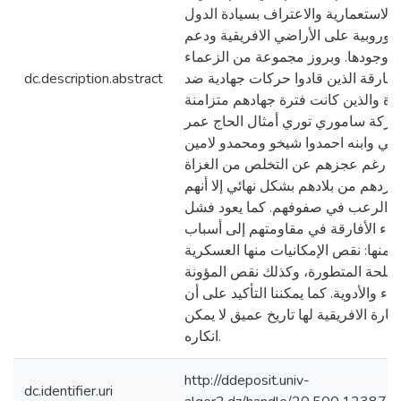
الاستعمارية والاعتراف بسيادة الدول
لأوروبية على الأراضي الافريقية ودعم
وجودها. وبروز مجموعة من الزعماء
لأفارقة الذين قادوا حركات جهادية ضد
dc.description.abstract
زاة والذين كانت فترة جهادهم متزامنة
حركة ساموري توري أمثال الحاج عمر
وتي وابنه احمدوا شيخو ومحمدو لامين
ين رغم عجزهم عن التخلص من الغزاة
ردهم من بلادهم بشكل نهائي إلا أنهم
وا الرعب في صفوفهم. كما يعود فشل
ماء الأفارقة في مقاومتهم إلى أسباب
 منها: نقص الإمكانيات منها العسكرية
أسلحة المتطورة، وكذلك نقص المؤونة
ذاء والأدوية. كما يمكننا التأكيد على أن
لقارة الافريقية لها تاريخ عميق لا يمكن
انكاره.
http://ddeposit.univ-
dc.identifier.uri