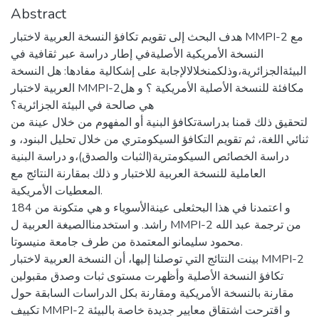
Abstract
هدف البحث إلى تقويم تكافؤ النسخة العربية لاختبار MMPI-2 مع
النسخة الأمريكية الأصليةفي إطار دراسة عبر ثقافية في
البيئةالجزائرية،وذلكمنخلالالإجابة على إشكالية مفادها: هل النسخة
العربية لاختبار MMPI-2مكافئة للنسخة الأصلية الأمريكية ؟ و هل
هي صالحة في البيئة الجزائرية؟
لتحقيق ذلك قمنا بدراسةتكافؤ البنية أو المفهوم من خلال عينة من
ثنائي اللغة، ثم تقويم التكافؤ السيكومتري من خلال تحليل البنود، و
دراسة الخصائص السيكومترية(الثبات والصدق)،و دراسة البنية
العاملية للنسخة العربية للاختبار و ذلك بمقارنة النتائج مع
المعطيات الأمريكية.
و اعتمدنا في هذا البحثعلى عينةالأسوياء و هي متكونة من 184
راشد. و استخدمناالصيغة العربية ل MMPI-2 من ترجمة عبد الله
محمود سليمانو المعتمدة من طرف جامعة منيسوتا.
بينت النتائج التي توصلنا إليها، أن النسخة العربية لاختبار MMPI-2
تكافؤ النسخة الأصلية وأظهرت مستوى ثبات وصدق مقبولين
مقارنة بالنسخة الأمريكية ومقارنة بكل الدراسات السابقة حول
تكييف MMPI-2 و اقترحت اشتقاق معايير جديدة خاصة بالبيئة