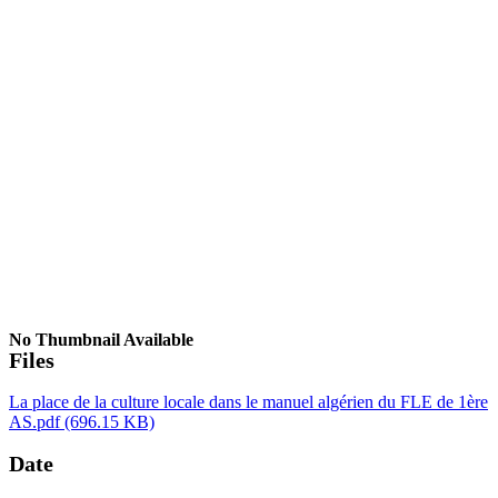
No Thumbnail Available
Files
La place de la culture locale dans le manuel algérien du FLE de 1ère
AS.pdf
(696.15 KB)
Date