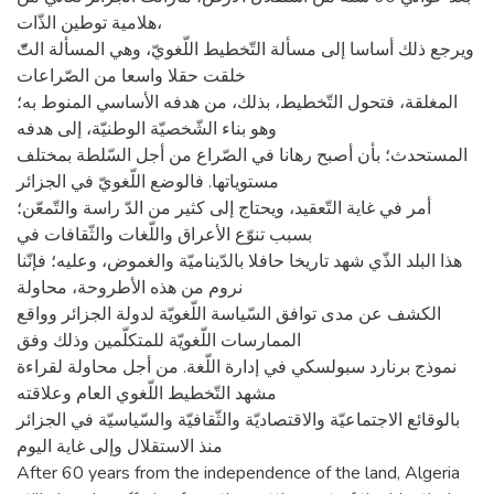
هلامية توطين الذّات،
ويرجع ذلك أساسا إلى مسألة التّخطيط اللّغويّ، وهي المسألة التّّ
خلقت حقلا واسعا من الصّراعات
المغلقة، فتحول التّخطيط، بذلك، من هدفه الأساسي المنوط به؛
وهو بناء الشّخصيّة الوطنيّة، إلى هدفه
المستحدث؛ بأن أصبح رهانا في الصّراع من أجل السّلطة بمختلف
مستوياتها. فالوضع اللّغويّ في الجزائر
أمر في غاية التّعقيد، ويحتاج إلى كثير من الدّ راسة والتّمعّن؛
بسبب تنوّع الأعراق واللّغات والثّقافات في
هذا البلد الذّي شهد تاريخا حافلا بالدّيناميّة والغموض، وعليه؛ فإنّنا
نروم من هذه الأطروحة، محاولة
الكشف عن مدى توافق السّياسة اللّغويّة لدولة الجزائر وواقع
الممارسات اللّغويّة للمتكلّمين وذلك وفق
نموذج برنارد سبولسكي في إدارة اللّغة. من أجل محاولة لقراءة
مشهد التّخطيط اللّغوي العام وعلاقته
بالوقائع الاجتماعيّة والاقتصاديّة والثّقافيّة والسّياسيّة في الجزائر
منذ الاستقلال وإلى غاية اليوم
After 60 years from the independence of the land, Algeria