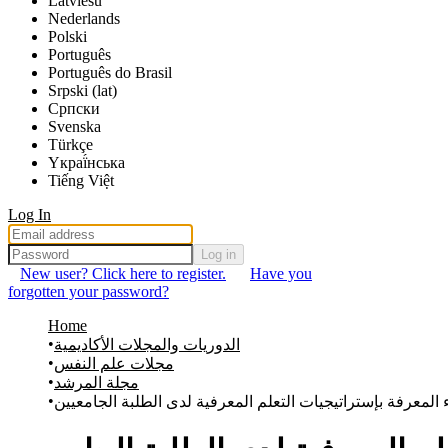
Latviešu
Nederlands
Polski
Português
Português do Brasil
Srpski (lat)
Српски
Svenska
Türkçe
Yкраї́нська
Tiếng Việt
Log In
Log in
New user? Click here to register.
Have you
forgotten your password?
Home
الدوريات والمجلات الأكاديمية
مجلات علم النفس
مجلة المرشد
 المعرفة بإستراتيجيات التعلم المعرفية لدى الطلبة الجامعيين