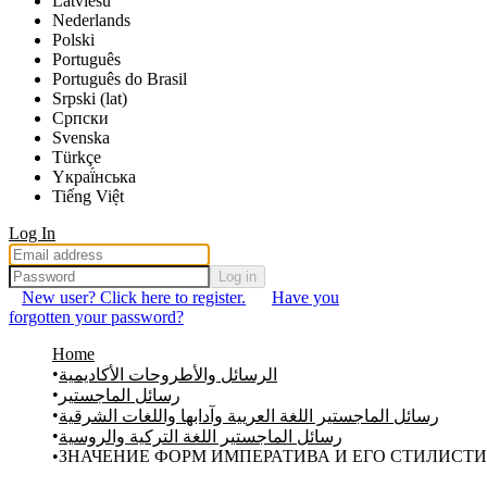
Latviešu
Nederlands
Polski
Português
Português do Brasil
Srpski (lat)
Српски
Svenska
Türkçe
Yкраї́нська
Tiếng Việt
Log In
Log in
New user? Click here to register.
Have you
forgotten your password?
Home
الرسائل والأطروحات الأكاديمية
رسائل الماجستير
رسائل الماجستير اللغة العريية وآدابها واللغات الشرقية
رسائل الماجستير اللغة التركية والروسية
ЗНАЧЕНИЕ ФОРМ ИМПЕРАТИВА И ЕГО СТИЛИСТ