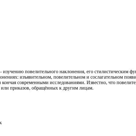
– изучению повелительного наклонения, его стилистическим фун
лонениях: изъявительном, повелительном и сослагательном появи
 и кончая современными исследованиями. Известно, что повели
й или приказов, обращённых к другим лицам.
к