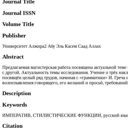
Journal Title
Journal ISSN
Volume Title
Publisher
Университет Алжира2 Абу Эль Касем Саад Аллах
Abstract
Предлагаемая магистерская работа посвящена актуальной теме 
с другой. Актуальность темы исследования. Учение о трёх нак
посвящён целый ряд трудов, начиная с «грамматики» И. Греча
волеизъявления говорящего, его желаний и просьб, требовани
Description
Keywords
ИМПЕРАТИВ
,
СТИЛИСТИЧЕСКИЕ ФУНКЦИИ
,
русский язы
Citation