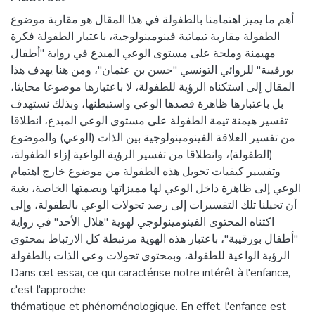
أهم ما يميز اهتمامنا بالطفولة في هذا المقال هو مقاربة موضوع
الطفولة مقاربة تيماتية فينومينولوجية، باعتبار الطفولة فكرة
مهيمنة وملحة على مستوى الوعي المبدع في رواية "أطفال
بورقيبة" للروائي التونسي "حسن بن عثمان"، ومن هنا يهدف هذا
المقال إلى استكناه الرؤية للطفولة، لا باعتبارها موضوعا محايثا،
بل باعتبارها ظاهرة قصدها الوعي واستبطنها، وبذلك نستهدف
تفسير هيمنة تيمة الطفولة على مستوى الوعي المبدع، انطلاقا
من تفسير العلاقة الفينومينولوجية بين الذات (الوعي) والموضوع
(الطفولة)، وانطلاقا من تفسير الرؤية الواعية إزاء الطفولة،
وتفسير كيفيات تحويل هذه الطفولة من موضوع خارج اهتمام
الوعي إلى ظاهرة داخل الوعي لها مميزاتها وبصمتها الخاصة، بغية
أن تحيلنا تلك التفسيرات إلى رصد تحولات الوعي بالطفولة، وإلى
اكتناه المحتوى الفينومينولوجي لهوية "هلال الأحد" في رواية
"أطفال بورقيبة"، باعتبار هذه الهوية مرتبطة كل الارتباط بمحتوى
الرؤية الواعية للطفولة، وبمحتوى تحولات وعي الذات بالطفولة
Dans cet essai, ce qui caractérise notre intérêt à l'enfance,
c'est l'approche
thématique et phénoménologique. En effet, l'enfance est