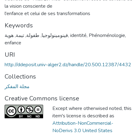
la vision consciente de
l'enfance et celui de ses transformations
Keywords
هوية
,
تيمة
,
طفولة
,
فينومينولوجيا
,
identité
,
Phénoménologie
,
enfance
URI
http://ddeposit.univ-alger2.dz/handle/20.500.12387/4432
Collections
مجلة المفكر
Creative Commons license
Except where otherwised noted, this
item's license is described as
Attribution-NonCommercial-
NoDerivs 3.0 United States