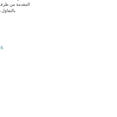
المقدمة من طرف ا
بالتفاؤل بين النساء العقيمات بدلالة نوع العقم,مدة العقم ومزاولة المهنة.
85