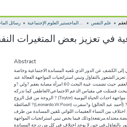
علم النفس
رسائل الماجستير العلوم الإجتماعية
رسائل الما
ية في تعزيز بعض المتغيرات النفس
Abstract
إلى الكشف عن الدور الذي تلعبه المساندة الاجتماعية وخاصة
تعزيز الشعور بالتفاؤل وتبني استراتجيات المواجهة الفعالة عند
المرأة المصابة بالعقم. حيث تضمنت عينة البحث 60 امرأة مصابة بعقم ?ولي ?و
البحث فتمثلت في مقياس الدعم الاجتماعي/العاطفي كما تدركه
الزوجة من قبل الزوج ? (Toylor) و مقياس اساليب مواجهة احداث الحياة اليومية
الضاغطة ?(Leonardo.W.Poon) و مقياس التفاؤل ? (أحمد عبد الخالق) و?سفرت
جد اختلاف بين النساء العقيمات اللواتي تلقين المساندة من طرف
فضة,معتدلة,مرتفعة)وذلك فيما يخص تبني استراتجيات المواجهة
عور بالتفاؤل,في حين لا يوجد اختلاف في كل من درجة المساندة