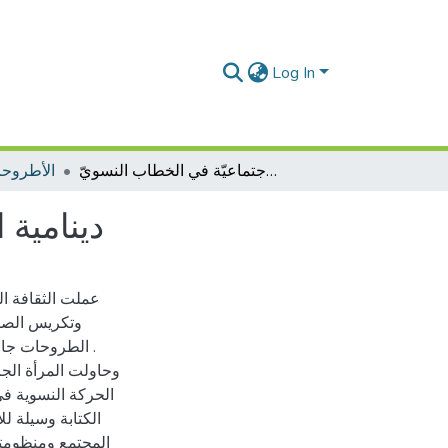
Log In
دينامية التّمثلات اللّغويّة والثقافيّة والاجتماعيّة في الخطاب النسويّ
الأطروحا
دينامية ا
عملت الثقافة ال
وتكريس الصور
الطروحات جاءت 
وحاولت المرأة الج
الحركة النسوية ف
الكتابة وسيلة لل
المجتمع ومنظومته