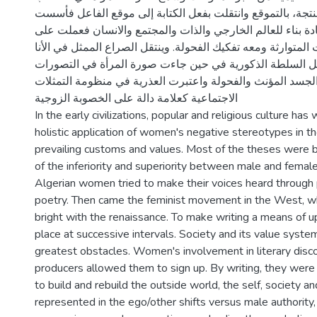
نتجة، بالتموقع وانتقلت بفعل الكتابة إلى موقع الفاعل فأسست
إعادة بناء للعالم الخارجي والذات والمجتمع والانسان فعملت على
المتوارثة ومعه تفكيك الفحولة. وينتقل الصراع الممثل في الأنا
بل السلطة الذكورية في حين جاءت صورة المرأة في التصورات
الجسد المؤنث والفحولة واعتبرت العذرية في منظومة التمثلات
الاجتماعية كعلامة دالة على الخصوبة الزوجية
In the early civilizations, popular and religious culture h
holistic application of women's negative stereotypes in th
prevailing customs and values. Most of the theses were 
of the inferiority and superiority between male and female
Algerian women tried to make their voices heard through 
poetry. Then came the feminist movement in the West, wh
bright with the renaissance. To make writing a means of up
place at successive intervals. Society and its value syst
greatest obstacles. Women's involvement in literary disc
producers allowed them to sign up. By writing, they were
to build and rebuild the outside world, the self, society an
represented in the ego/other shifts versus male authority,