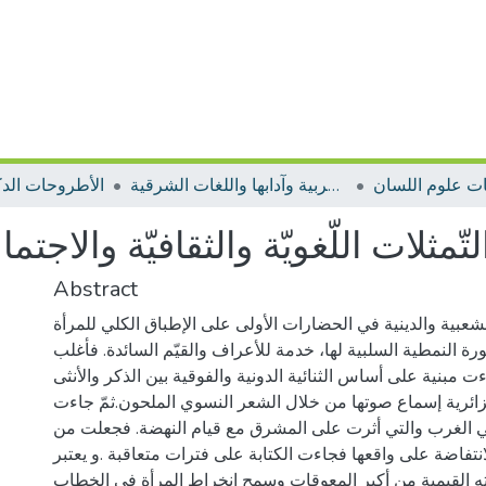
ت علوم اللسان
الأطروحات اللغة العربية وآدابها واللغات الشرقية
الأطروحات الدك
لتّمثلات اللّغويّة والثقافيّة والاج
Abstract
شعبية والدينية في الحضارات الأولى على الإطباق الكلي للمرأة
ة النمطية السلبية لها، خدمة للأعراف والقيّم السائدة. فأغلب
مبنية على أساس الثنائية الدونية والفوقية بين الذكر والأنثى .
زائرية إسماع صوتها من خلال الشعر النسوي الملحون.ثمّ جاءت
ي الغرب والتي أثرت على المشرق مع قيام النهضة. فجعلت من
انتفاضة على واقعها فجاءت الكتابة على فترات متعاقبة .و يعتبر
 القيمية من أكبر المعوقات وسمح انخراط المرأة في الخطاب