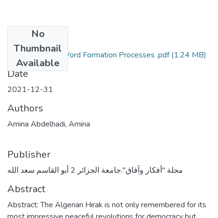
No
Files
Thumbnail
The Analysis of Word Formation Processes .pdf
(1.24 MB)
Available
Date
2021-12-31
Authors
Amina Abdelhadi, Amina
Publisher
مجلة "أفكار وآفاق".جامعة الجزائر 2 أبو القاسم سعد الله
Abstract
Abstract: The Algerian Hirak is not only remembered for its
most impressive peaceful revolutions for democracy but