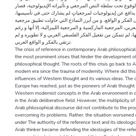
الوقوع تحت سلطة النص المرجعي و تأثيراته الإيديولوجية، فصار
 يدافع عن إيديولوجيات لمرجعياتٍ لم يشارك حتى في تأسيسها،
الفكر و الواقع، و من أبرز النماذج التي حاولت تطبيق مرجعية
ربي، المرجعية الماركسية و المرجعية الليبرالية، إلا أنها و رغم
 لم تتمكن من تفعيل الفكر الفلسفي العربي و لا تطويره و لم
ترتقي بالفكر و الواقع العربي.
The crisis of reference in contemporary Arab philosophical
the most prominent crises that hinder the development 
philosophical thought. The roots of this crisis go back to 
modern era since the trauma of modernity. Where did this
influences of Western thought and its various ideas. The ci
Europe has reached, just as the pioneers of Arab thought 
Western modernist concepts in the Arab environment in o
in the Arab deliberative field. However, the multiplicity of
Arab philosophical discourse did not contribute to the pr
overcoming its problems. Rather, the situation worsened as
under The authority of the reference text and its ideologic
Arab thinker became defending the ideologies of the refe