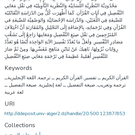
مَحْدُودِيَّةَ النّظَرِيَّةِ اللِّسَانِيَّة وَالنَّظَرِية التَّأْوِيلِيّة فِي نَقْلِ مَعَانِي
التَّفْضِيلِ فِي آيَاتِ القُرْآن. كَمَا أَظْهَرَت كُلٌّ مِنَ الدّرَاسَةِ التَّقَابُليّة
للصِّيغَةِ فِي اللُّغَتَيْن، وَالدِّرَاسَة الإحْصَائِيَّة وَالوَصْفِيَّة للصِّيغَةِ في
القُرْآنِ وَفِي تَرْجَمَاتِهِ، بِالإِضَافَةِ إِلَى التَحْلِيلِ وَالمُقَارَنَةِ أنَّ اخْتِلاَفَ
المُتَرْجِمِينَ فِي نَقْلِ صِيَغِ التَّفْضِيلِ وَمَعَانِيهَا رَاجِعٌ إِلَى تَشَعُّبِ
مَصَادِرِ التَّفْسِيرِ. وَلَعَلَّ مَا يُعَدِّدُ تَفْسِيرَ الآيَةِ الوَاحِدَة أَيْضًا هُوَ تَعَدُّدُ
رِوَايَاتِ نُزُولِهَا، نَاهِيكَ عَنْ تَبَايُنِ مَنَاهِجِ مُفَسِّرِيهَا. ومِنْ ثَمَّ صَارَ
للتَّفْسِيرِ أَهَمّيةً عَظِيمَةً فِي تَرْجَمَةِ مَعَانِي صِيَغِ التَّفْضِيلِ.
Keywords
القرآن الكريم ــ تفسير
,
القرآن الكريم ــ ترجمة
,
اللغة الإنجليزيةــ
ترجمة وتعريب
,
صيغة التفضيل ــ لغة إنجليزية
,
صيغة التفضيل ــ
لغة عربية
URI
http://ddeposit.univ-alger2.dz/handle/20.500.12387/853
Collections