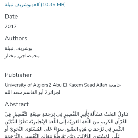
(10.35 MB)
بوشريف نبيلة.pdf
Date
2017
Authors
بوشريف, نبيلة
محمصاجي, مختار
Publisher
University of Algiers2 Abu El Kacem Saad Allah جامعة
الجزائر2 أبو القاسم سعد الله
Abstract
القُرْآنِ الكَرِيمِ مِنَ اللُّغَةِ العَرَبِيَّة إِلَى اللُّغَةِ الإِنْجلِيزِيَّة نَظَرًا للتَّبَايُنِ
الكَبِيرِ فِي تَرْجَمَاتِ هَذِهِ الصِّيغ، سَوَاءً عَلَى المُسْتَوَى النَّحْوِيّ أَو
عَلَى المُسْتَوَى الدَّلاَلِيّ. وبَيَّنَ تَقَاطُعُ مَعَالِمِ التَّفْسِيرِ وَالتَّرْجَمَة