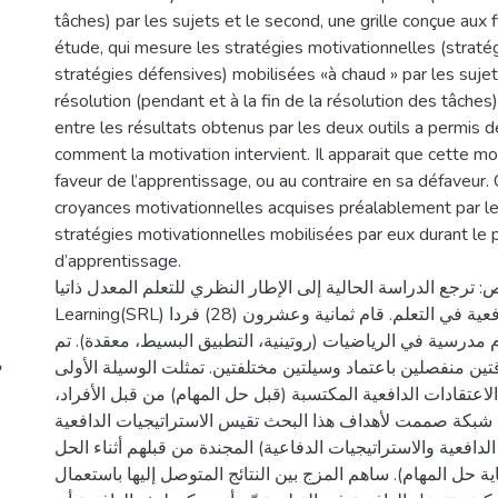
tâches) par les sujets et le second, une grille conçue aux 
étude, qui mesure les stratégies motivationnelles (stratég
stratégies défensives) mobilisées «à chaud » par les sujet
résolution (pendant et à la fin de la résolution des tâches
entre les résultats obtenus par les deux outils a permis
comment la motivation intervient. Il apparait que cette mo
faveur de l’apprentissage, ou au contraire en sa défaveur
croyances motivationnelles acquises préalablement par le
stratégies motivationnelles mobilisées par eux durant le
d’apprentissage.
ملخص: ترجع الدراسة الحالية إلى الإطار النظري للتعلم المعدل ذاتياSelf Reg
Learning(SRL) لفهم كيف تتدخل الدافعية في التعلم. قام ثمانية وعشرون (28) فردا
مدرسية في الرياضيات (روتينية، التطبيق البسيط، معقدة). تم
ين منفصلين باعتماد وسيلتين مختلفتين. تمثلت الوسيلة الأولى
اعتقادات الدافعية المكتسبة (قبل حل المهام) من قبل الأفراد
ي شبكة صممت لأهداف هذا البحث تقيس الاستراتيجيات الدافعية
(دافعية والاستراتيجيات الدفاعية) المجندة من قبلهم أثناء الحل
(ية حل المهام). ساهم المزج بين النتائج المتوصل إليها باستعمال