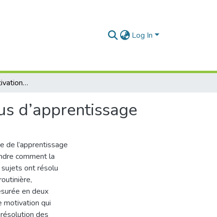
Log In
L’autorégulation motivationnelle durant le processus d’apprentissage
sus d’apprentissage
e de l’apprentissage
endre comment la
 sujets ont résolu
outinière,
mesurée en deux
e motivation qui
 résolution des