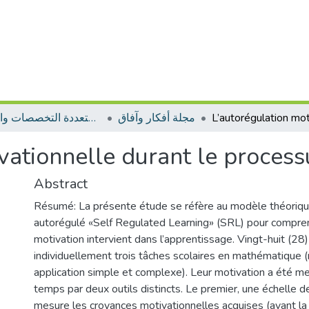
مجلة أفكار وآفاق
مجلات متعددة التخصصات والمجالات
vationnelle durant le proces
Abstract
Résumé: La présente étude se réfère au modèle théoriqu
autorégulé «Self Regulated Learning» (SRL) pour compr
motivation intervient dans l’apprentissage. Vingt-huit (28)
individuellement trois tâches scolaires en mathématique (r
application simple et complexe). Leur motivation a été 
temps par deux outils distincts. Le premier, une échelle d
mesure les croyances motivationnelles acquises (avant la