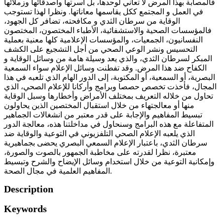
فالمصابة بهذا المرض لا تعاني لوحدها، بل أسرتها وأصدقائها وزملائها
في العمل و المجتمع ككل يقاسمها معاناتها. ونظرا لهذا تستوجب
الوقاية من سرطان الثدي و مكافحته، تضافر كل الجهود،
فالمؤسسات الصحية والاستشفائية، الأطباء المختصون، المختصون
النفسانيون، الجمعيات، والمؤسسات الإعلامية كلها معنية بعملية
التحسيس ونشر الوعي الصحي من أجل التشجيع على الكشف
المبكر لسرطان الثدي، والذي يعد وسيلة هامة من وسائل الوقاية و
الكفاح ضد هذا المرض. وقد تفطنت وسائل الإعلام سواء السمعية
البصرية، أو السمعية، أو المكتوبة، إلى الدور الهام الذي تلعبه في هذا
المجال، فأخذت تخصص حصصا وبرامج وأركانا للإعلام الصحي، الذي
تحاول من خلاله التعريف بمختلف الأمراض وأخطارها وسبل الوقاية
منها أو معالجتهاء من خلال استقبال المختصين الذين يحاولون
تبسيط المفاهيم والإجابة على قدر معتبر من انشغالات الجماهير
المتفاعلة مع هذه البرامج وسنحاول في مداخلتنا هذه، معالجة الدور
الذي يلعبه الإعلام الصحي التلفزيوني في التوعية والوقاية ضد
سرطان الثدي، باعتبار الإعلام السمعي البصري يحضى بجماهيرية
معتبرة، نظرا لقدرته على مخاطبة الجمهور بالصوت والصورة،
وإمكانية التوعية من خلال استخدام وسائل الإيضاح والشرح وتبسيط
المفاهيم العلمية في مجال الصحة.
Description
Keywords