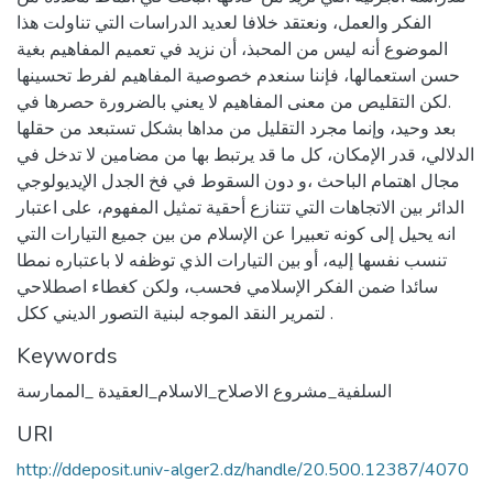
الفكر والعمل، ونعتقد خلافا لعديد الدراسات التي تناولت هذا
الموضوع أنه ليس من المحبذ، أن نزيد في تعميم المفاهيم بغية
حسن استعمالها، فإننا سنعدم خصوصية المفاهيم لفرط تحسينها
.لكن التقليص من معنى المفاهيم لا يعني بالضرورة حصرها في
بعد وحيد، وإنما مجرد التقليل من مداها بشكل تستبعد من حقلها
الدلالي، قدر الإمكان، كل ما قد يرتبط بها من مضامين لا تدخل في
مجال اهتمام الباحث ،و دون السقوط في فخ الجدل الإيديولوجي
الدائر بين الاتجاهات التي تتنازع أحقية تمثيل المفهوم، على اعتبار
انه يحيل إلى كونه تعبيرا عن الإسلام من بين جميع التيارات التي
تنسب نفسها إليه، أو بين التيارات الذي توظفه لا باعتباره نمطا
سائدا ضمن الفكر الإسلامي فحسب، ولكن كغطاء اصطلاحي
لتمرير النقد الموجه لبنية التصور الديني ككل .
Keywords
السلفية_مشروع الاصلاح_الاسلام_العقيدة _الممارسة
URI
http://ddeposit.univ-alger2.dz/handle/20.500.12387/4070