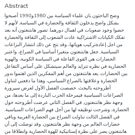
Abstract
وضح الباحثون بان علماء السياسة بين 1980و1990 أصبحوا
بشكل واضح يدخلون الثقافة والحضارة في السياسة, لأنهم لا
حضوا وجود صعوبات في اهمال دورهما. تصور هانتنغتون أنه بعد
تفكك الكيانات الاشتراكية عادت الشعوب إلى الثقافة والحضارة
من اجل إعادةتركيب هوياتها، وقد نتج عن ذلك انتشار النزاعات
السياسية. جعل هانتنغتون متغيرا أساسيا في الصراع، واعتبر
الحضارات هي القوى الفاعلة في السياسة الكونية، والهوية
الحضارية في نظره تتزايد والعالم سيتشكل على أساس التفاعل
بين الحضارات. يعد هانتنغتون من أهم المفكرين الذين اهتموا بدور
الحضارة وعلاقتها بالصراع السياسي، وهذا ما دفعني لتناول
أطروحته بالبحث. خصصت الفصل الأول لعرض سيرورة
الصراعات السياسية فيمرحلة الحرب الباردة إلى ما بعدها، من
وجهة نظر هانتنغتون, في الفصل الثاني عرضت أطروحته حول
الحضارة، وشرحت توظيفه لها من أجل فهم الصراعات السياسية.
في الفصل الثالث تناولت الصراع بين الحضارة الغربية وباقي
حضارات العالم من وجهة نظر هانتنغتون. وقد توصلت إلى أن
هانتنغتون يصر على نظرة إستاتيكية للهوة الحضارية وانطلاقا من