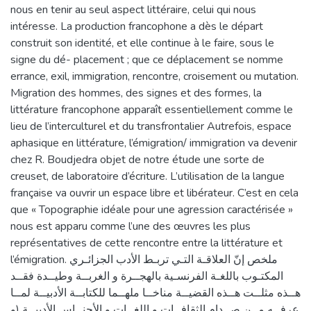
nous en tenir au seul aspect littéraire, celui qui nous
intéresse. La production francophone a dès le départ
construit son identité, et elle continue à le faire, sous le
signe du dé- placement ; que ce déplacement se nomme
errance, exil, immigration, rencontre, croisement ou mutation.
Migration des hommes, des signes et des formes, la
littérature francophone apparaît essentiellement comme le
lieu de l’interculturel et du transfrontalier Autrefois, espace
aphasique en littérature, l’émigration/ immigration va devenir
chez R. Boudjedra objet de notre étude une sorte de
creuset, de laboratoire d’écriture. L’utilisation de la langue
française va ouvrir un espace libre et libérateur. C’est en cela
que « Topographie idéale pour une agression caractérisée »
nous est apparu comme l’une des œuvres les plus
représentatives de cette rencontre entre la littérature et
l’émigration. ملخص إنّ العلاقـة التـي تربـط الأدب الجزائـري
المكتـوب باللغـة الفرنسـية بالهجــرة و الغربــة وطيــدة فقــد
هــذه مثلــت هــذه القضيــة مناخــا ملهــما للكتابــة الأدبيــة لمــا
عرفــه مــن صــدام الثقافــات و اللغــات و الأجنــاس الأدبيــة (و