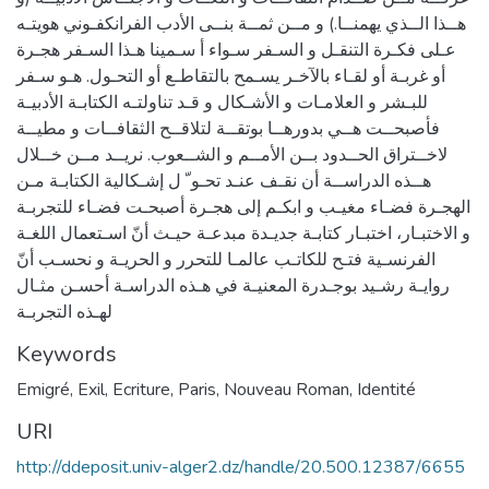
هــذا الــذي يهمنــا.) و مــن ثمــة بنــى الأدب الفرانكفـوني هويتـه
عـلى فكـرة التنقـل و السـفر سـواء أ سـمينا هـذا السـفر هجـرة
أو غربـة أو لقـاء بالآخـر يسـمح بالتقاطـع أو التحـول. هـو سـفر
للبـشر و العلامـات و الأشـكال و قـد تناولتـه الكتابـة الأدبيـة
فأصبحــت هــي بدورهــا بوتقــة لتلاقــح الثقافــات و مطيــة
لاخــتراق الحــدود بــن الأمــم و الشــعوب. نريــد مــن خــلال
هــذه الدراســة أن نقـف عنـد تحـو ّ ل إشـكالية الكتابـة مـن
الهجـرة فضـاء مغيـب و ابكـم إلى هجـرة أصبحـت فضـاء للتجربـة
و الاختبـار، اختبـار كتابـة جديـدة مبدعـة حيـث أنّ اسـتعمال اللغـة
الفرنسـية فتـح للكاتـب عالمـا للتحرر و الحريـة و نحسـب أنّ
روايـة رشـيد بوجـدرة المعنيـة في هـذه الدراسـة أحسـن مثـال
لهـذه التجربـة
Keywords
Emigré
,
Exil
,
Ecriture
,
Paris
,
Nouveau Roman
,
Identité
URI
http://ddeposit.univ-alger2.dz/handle/20.500.12387/6655